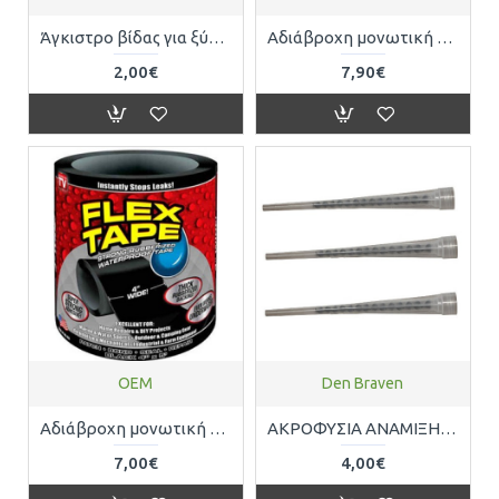
Άγκιστρο βίδας για ξύλο πάχους 8mm με 4 καρφιά, σε συσκευασία 12 τεμαχίων OEM 2310700026
Αδιάβροχη μονωτική ταινία 10CM X 1.5M λευκή FLEX TAPE FLEXΜ
2,00€
7,90€
OEM
Den Braven
Αδιάβροχη μονωτική ταινία 10CM X 1.5M μάυρη FLEX TAPE 17134
ΑΚΡΟΦΥΣΙΑ ΑΝΑΜΙΞΗΣ 3ΤΕΜ DEN BRAVEN 20-0000043
7,00€
4,00€