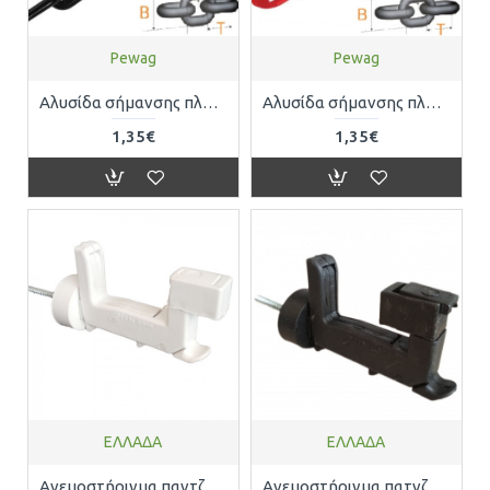
Pewag
Pewag
Αλυσίδα σήμανσης πλαστική χρώμα κίτρινο - μαύρο με διαστάσεις κρίκου 6mmx40mmx22mm (Τιμή ανα τρέχον μέτρο) Pewag 5701000021
Αλυσίδα σήμανσης πλαστική χρώμα κόκκινο - λευκό με διαστάσεις κρίκου 6mmx40mmx22mm (Τιμή ανα τρέχον μέτρο) Pewag 5701000011
1,35€
1,35€
ΕΛΛΑΔΑ
ΕΛΛΑΔΑ
Ανεμοστήριγμα παντζουριού πλαστικό λευκό με ρύθμιση του διάκενου 17566
Ανεμοστήριγμα πατνζουριού πλαστικό μαύρο με ρύθμιση του διάκενου 17565