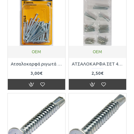
OEM
OEM
Ατσαλοκαρφά ριγωτά 3,5x50 30τεμ. OEM 717110
ΑΤΣΑΛΟΚΑΡΦΑ ΣΕΤ 45τεμ. 25378Μ
3,00€
2,50€