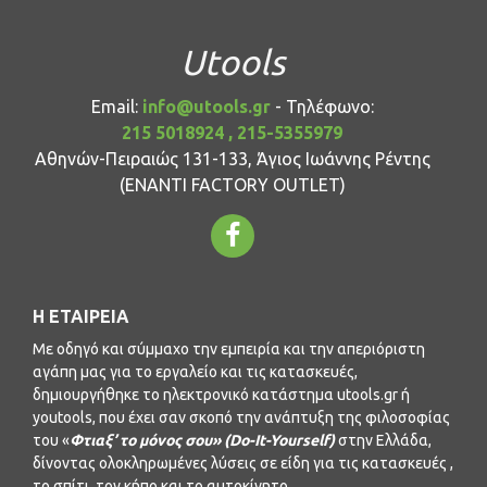
Utools
Email:
info@utools.gr
- Τηλέφωνο:
215 5018924 , 215-5355979
Αθηνών-Πειραιώς 131-133, Άγιος Ιωάννης Ρέντης
(ΕΝΑΝΤΙ FACTORY OUTLET)
Η ΕΤΑΙΡΕΊΑ
Με οδηγό και σύμμαχο την εμπειρία και την απεριόριστη
αγάπη μας για το εργαλείο και τις κατασκευές,
δημιουργήθηκε το ηλεκτρονικό κατάστημα utools.gr ή
youtools, που έχει σαν σκοπό την ανάπτυξη της φιλοσοφίας
του «
Φτιαξ’ το μόνος σου» (Do-It-Yourself)
στην Ελλάδα,
δίνοντας ολοκληρωμένες λύσεις σε είδη για τις κατασκευές ,
το σπίτι, τον κήπο και το αυτοκίνητο.