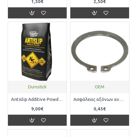
1,50€
2,50€
Durostick
OEM
Antislip Additive Powder ΑΝΤΙΟΛΙΣΘΗΤΙΚΑ ΣΦΑΙΡΙΔΙΑ ΓΙΑ ΟΛΩΝ ΤΩΝ ΕΙΔΩΝ ΤΑ ΒΕΡΝΙΚΙΑ ΠΕΤΡΑΣ - ΞΥΛΟΥ DUROSTICK 150gr ΑΝΣΛΑΠ150
Aσφάλειες αξόνων ανοξείδωτες (inox) DIN471 Φ10 0471710471
9,00€
0,45€